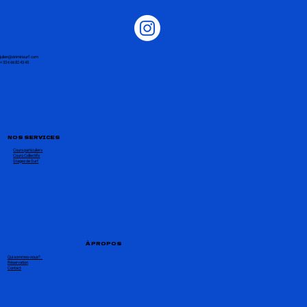
julien@xirimirisurf.com
+ 33 6 66 82 43 45
NOS SERVICES
Cours particuliers
Cours Collectifs
Stages de Surf
À PROPOS
Qui sommes-nous?
Réservation
Contact