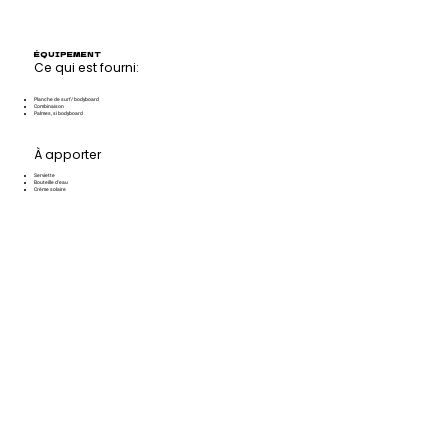
ÉQUIPEMENT
Ce qui est fourni:
Planche de surf/ bodyboard
Combinaison
Palmes, si bodyboard
À apporter
Serviette
Bouteille d'eau
Crème solaire