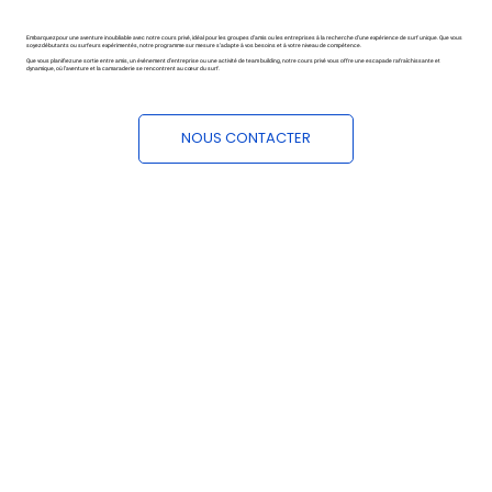
Embarquez pour une aventure inoubliable avec notre cours privé, idéal pour les groupes d’amis ou les entreprises à la recherche d’une expérience de surf unique. Que vous
soyez débutants ou surfeurs expérimentés, notre programme sur mesure s’adapte à vos besoins et à votre niveau de compétence.
Que vous planifiez une sortie entre amis, un événement d’entreprise ou une activité de team building, notre cours privé vous offre une escapade rafraîchissante et
dynamique, où l’aventure et la camaraderie se rencontrent au cœur du surf.
NOUS CONTACTER